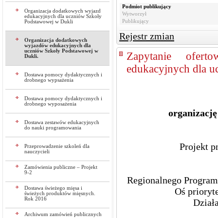
Podmiot publikujący
Organizacja dodatkowych wyjazd
Wytworzył
edukacyjnych dla uczniów Szkoły
Publikujący
Podstawowej w Dukli
Rejestr zmian
Organizacja dodatkowych
wyjazdów edukacyjnych dla
uczniów Szkoły Podstawowej w
Zapytanie ofer
Dukli.
edukacyjnych dla u
Dostawa pomocy dydaktycznych i
drobnego wypsażenia
Dostawa pomocy dydaktycznych i
drobnego wyposażenia
organizacj
Dostawa zestawów edukacyjnych
do nauki programowania
Projekt p
Przeprowadzenie szkoleń dla
nauczycieli
Zamówienia publiczne – Projekt
9-2
Regionalnego Programu
Dostawa świeżego mięsa i
Oś prioryt
świeżych produktów mięsnych.
Rok 2016
Działa
Archiwum zamówień publicznych