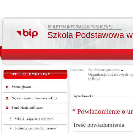
Szkoła Podstawowa w 
Jesteś tutaj:
Zamówienia publiczne
SPIS PRZEDMIOTOWY
Organizacja dodatkowych wy
w Dukli.
Od:
Strona główna
Do:
Wyszukiwarka
Najważniejsze dokumenty szkoły
Zamówienia publiczne
Powiadomienie o un
Szkoła - zapytania ofertowe
Treść powiadomienia
Stołówka- zapytania ofertowe